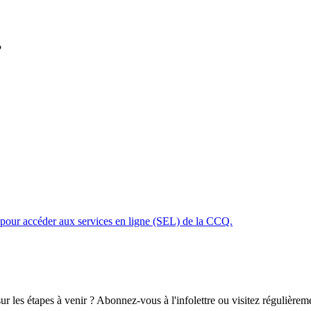
?
z pour accéder aux services en ligne (SEL) de la CCQ.
 les étapes à venir ? Abonnez-vous à l'infolettre ou visitez régulièreme